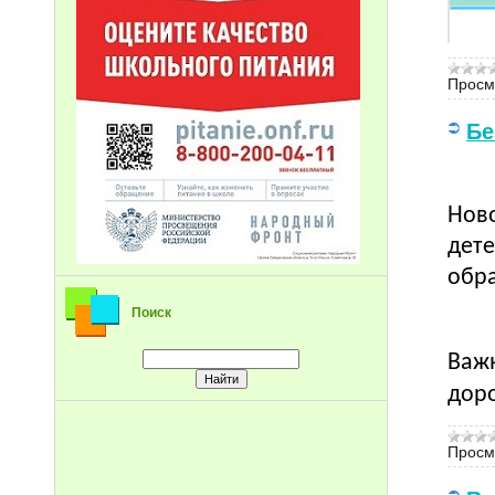
Просм
Бе
Ново
дете
обр
Поиск
Важн
дор
Просм