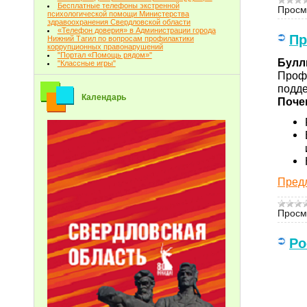
Бесплатные телефоны экстренной
Просм
психологической помощи Министерства
здравоохранения Свердловской области
«Телефон доверия» в Администрации города
Пр
Нижний Тагил по вопросам профилактики
коррупционных правонарушений
"Портал «Помощь рядом»"
Булл
"Классные игры"
Профи
подде
Календарь
Поче
Предл
Просм
Ро