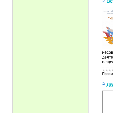
Вс
несо
деят
веще
Просм
Дв