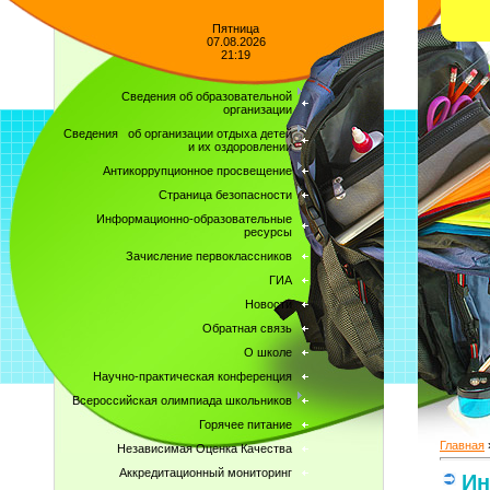
Пятница
07.08.2026
21:19
Сведения об образовательной
организации
Сведения об организации отдыха детей
и их оздоровлении
Антикоррупционное просвещение
Страница безопасности
Информационно-образовательные
ресурсы
Зачисление первоклассников
ГИА
Новости
Обратная связь
О школе
Научно-практическая конференция
Всероссийская олимпиада школьников
Горячее питание
Главная
Независимая Оценка Качества
Аккредитационный мониторинг
Ин