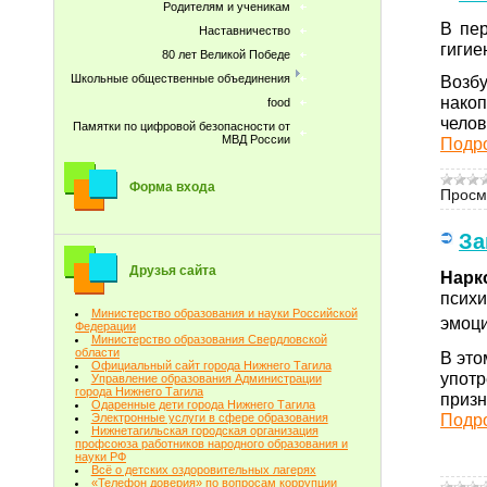
Родителям и ученикам
В пе
Наставничество
гигие
80 лет Великой Победе
Возбу
Школьные общественные объединения
нако
food
чело
Памятки по цифровой безопасности от
МВД России
Подр
Форма входа
Просм
За
Друзья сайта
Нарк
психи
Министерство образования и науки Российской
эмоц
Федерации
Министерство образования Свердловской
области
В это
Официальный сайт города Нижнего Тагила
употр
Управление образования Администрации
города Нижнего Тагила
призн
Одаренные дети города Нижнего Тагила
Подр
Электронные услуги в сфере образования
Нижнетагильская городская организация
профсоюза работников народного образования и
науки РФ
Всё о детских оздоровительных лагерях
«Телефон доверия» по вопросам коррупции