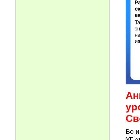
Ан
ур
Св
Во и
УГ «