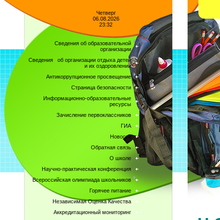
Четверг
06.08.2026
23:32
Сведения об образовательной
организации
Сведения об организации отдыха детей
и их оздоровлении
Антикоррупционное просвещение
Страница безопасности
Информационно-образовательные
ресурсы
Зачисление первоклассников
ГИА
Новости
Обратная связь
О школе
Научно-практическая конференция
Всероссийская олимпиада школьников
Горячее питание
Независимая Оценка Качества
Аккредитационный мониторинг