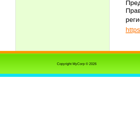
Пред
Прав
реги
http
Copyright MyCorp © 2026