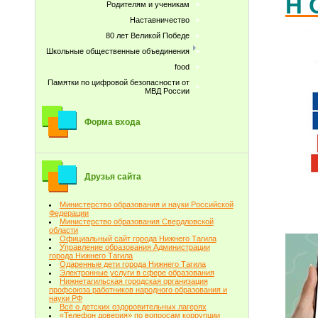
Н 
Родителям и ученикам
Наставничество
80 лет Великой Победе
Школьные общественные объединения
food
Памятки по цифровой безопасности от
МВД России
Форма входа
Друзья сайта
Министерство образования и науки Российской
Федерации
Министерство образования Свердловской
области
Официальный сайт города Нижнего Тагила
Управление образования Администрации
города Нижнего Тагила
Одаренные дети города Нижнего Тагила
Электронные услуги в сфере образования
Нижнетагильская городская организация
профсоюза работников народного образования и
науки РФ
Всё о детских оздоровительных лагерях
«Телефон доверия» по вопросам коррупции