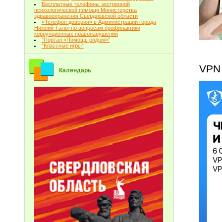
Бесплатные телефоны экстренной
психологической помощи Министерства
здравоохранения Свердловской области
«Телефон доверия» в Администрации города
Нижний Тагил по вопросам профилактики
коррупционных правонарушений
"Портал «Помощь рядом»"
"Классные игры"
VPN
Календарь