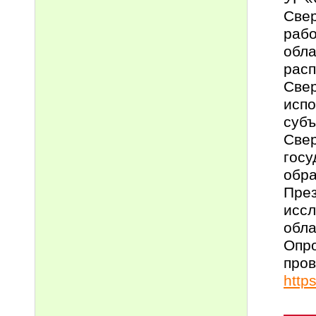
Свер
рабо
обла
расп
Свер
испо
субъ
Свер
госу
обра
През
иссл
обла
Опро
пров
http