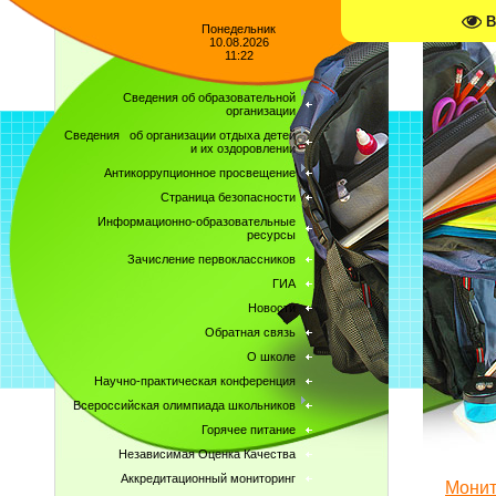
В
Понедельник
10.08.2026
11:22
Сведения об образовательной
организации
Сведения об организации отдыха детей
и их оздоровлении
Антикоррупционное просвещение
Страница безопасности
Информационно-образовательные
ресурсы
Зачисление первоклассников
ГИА
Новости
Обратная связь
О школе
Научно-практическая конференция
Всероссийская олимпиада школьников
Горячее питание
Независимая Оценка Качества
Аккредитационный мониторинг
Монит