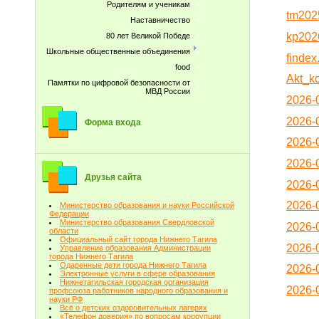
Родителям и ученикам
tm202
Наставничество
kp202
80 лет Великой Победе
Школьные общественные объединения
findex
food
Akt_ko
Памятки по цифровой безопасности от
МВД России
2026-
2026-
Форма входа
2026-
2026-
Друзья сайта
2026-
2026-
Министерство образования и науки Российской
Федерации
Министерство образования Свердловской
2026-
области
Официальный сайт города Нижнего Тагила
2026-
Управление образования Администрации
города Нижнего Тагила
Одаренные дети города Нижнего Тагила
2026-
Электронные услуги в сфере образования
Нижнетагильская городская организация
2026-
профсоюза работников народного образования и
науки РФ
Всё о детских оздоровительных лагерях
«Телефон доверия» по вопросам коррупции