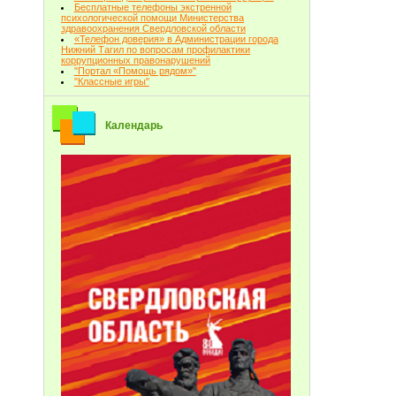
Бесплатные телефоны экстренной
психологической помощи Министерства
здравоохранения Свердловской области
«Телефон доверия» в Администрации города
Нижний Тагил по вопросам профилактики
коррупционных правонарушений
"Портал «Помощь рядом»"
"Классные игры"
Календарь