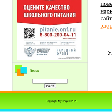
пов
нар
сай
здо
У
Поиск
Copyright MyCorp © 2026