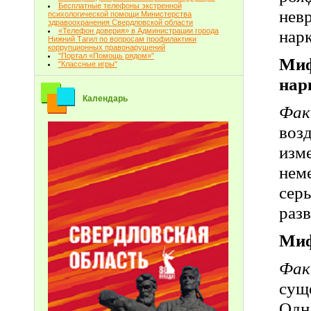
Бесплатные телефоны экстренной
нев
психологической помощи Министерства
здравоохранения Свердловской области
«Телефон доверия» в Администрации города
нар
Нижний Тагил по вопросам профилактики
коррупционных правонарушений
"Портал «Помощь рядом»"
Ми
"Классные игры"
нар
Календарь
Фак
воз
изм
нем
сер
раз
Миф
Фак
сущ
Одн