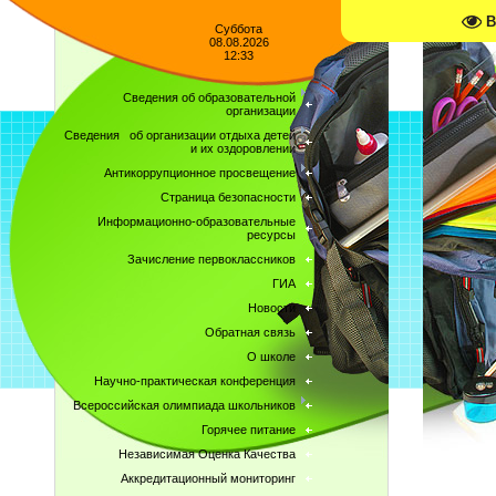
В
Суббота
08.08.2026
12:33
Сведения об образовательной
организации
Сведения об организации отдыха детей
и их оздоровлении
Антикоррупционное просвещение
Страница безопасности
Информационно-образовательные
ресурсы
Зачисление первоклассников
ГИА
Новости
Обратная связь
О школе
Научно-практическая конференция
Всероссийская олимпиада школьников
Горячее питание
Независимая Оценка Качества
Аккредитационный мониторинг