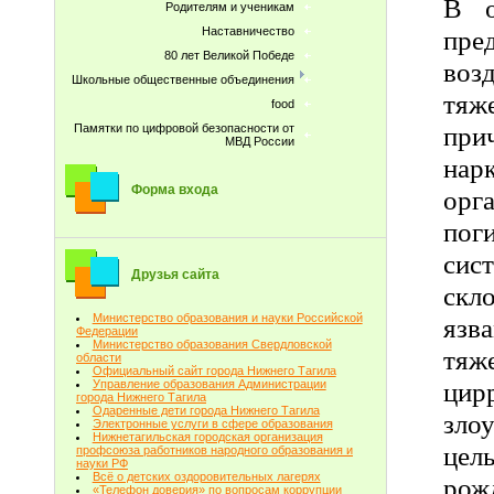
В о
Родителям и ученикам
Наставничество
пре
80 лет Великой Победе
воз
Школьные общественные объединения
тяж
food
при
Памятки по цифровой безопасности от
МВД России
нар
Форма входа
орг
пог
сис
Друзья сайта
скл
Министерство образования и науки Российской
язв
Федерации
Министерство образования Свердловской
тяж
области
Официальный сайт города Нижнего Тагила
ци
Управление образования Администрации
города Нижнего Тагила
Одаренные дети города Нижнего Тагила
зло
Электронные услуги в сфере образования
Нижнетагильская городская организация
цел
профсоюза работников народного образования и
науки РФ
Всё о детских оздоровительных лагерях
ро
«Телефон доверия» по вопросам коррупции