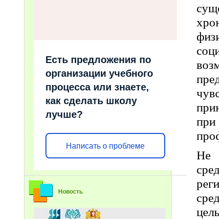
сущ
хро
физ
соц
Есть предложения по
воз
организации учебного
пре
процесса или знаете,
чув
как сделать школу
при
лучше?
при
про
Написать о проблеме
Не 
сре
рег
Новость
сре
це