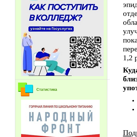
эпи
отд
обл
улу
пок
пер
1,2 
Куд
бл
упо
Статистика
Под