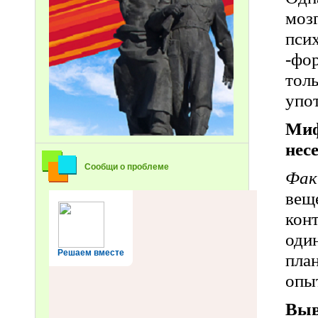
моз
пси
-фо
тол
упот
Миф
несе
Сообщи о проблеме
Фак
вещ
кон
оди
Решаем вместе
пла
опыт
Выв