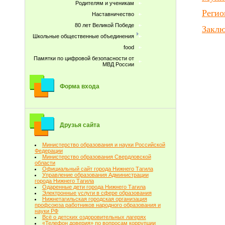
Родителям и ученикам
Регио
Наставничество
80 лет Великой Победе
Заклю
Школьные общественные объединения
food
Памятки по цифровой безопасности от
МВД России
Форма входа
Друзья сайта
Министерство образования и науки Российской
Федерации
Министерство образования Свердловской
области
Официальный сайт города Нижнего Тагила
Управление образования Администрации
города Нижнего Тагила
Одаренные дети города Нижнего Тагила
Электронные услуги в сфере образования
Нижнетагильская городская организация
профсоюза работников народного образования и
науки РФ
Всё о детских оздоровительных лагерях
«Телефон доверия» по вопросам коррупции