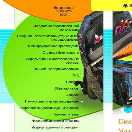
В
Воскресенье
09.08.2026
10:26
Сведения об образовательной
организации
Сведения об организации отдыха детей
и их оздоровлении
Антикоррупционное просвещение
Страница безопасности
Информационно-образовательные
ресурсы
Зачисление первоклассников
ГИА
Новости
Обратная связь
О школе
Научно-практическая конференция
Всероссийская олимпиада школьников
Горячее питание
Школ
Независимая Оценка Качества
Аккредитационный мониторинг
Муни