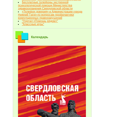
Бесплатные телефоны экстренной
психологической помощи Министерства
здравоохранения Свердловской области
«Телефон доверия» в Администрации города
Нижний Тагил по вопросам профилактики
коррупционных правонарушений
"Портал «Помощь рядом»"
"Классные игры"
Календарь