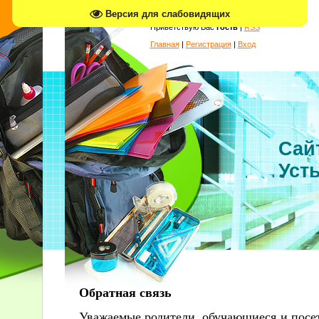
Версия для слабовидящих
Приветствую Вас
Гость
|
RSS
Главная
|
Регистрация
|
Вход
Сай
Усть
Обратная связь
Уважаемые родители, обучающиеся и посе