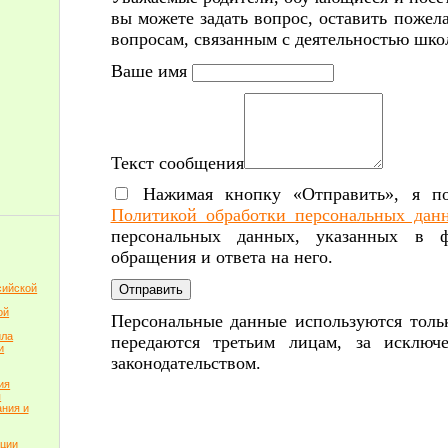
вы можете задать вопрос, оставить пожел
вопросам, связанным с деятельностью шко
Ваше имя
Текст сообщения
Нажимая кнопку «Отправить», я под
Политикой обработки персональных да
персональных данных, указанных в ф
обращения и ответа на него.
Отправить
сийской
ой
Персональные данные используются толь
ила
передаются третьим лицам, за исключе
и
законодательством.
ия
я
ния и
пции