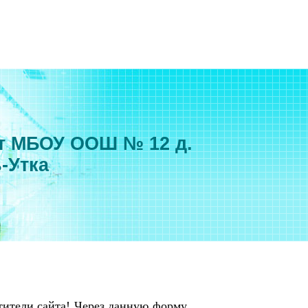
т МБОУ ООШ № 12 д.
-Утка
тители сайта! Через данную форму