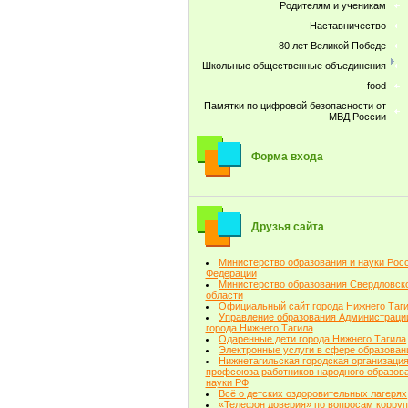
Родителям и ученикам
Наставничество
80 лет Великой Победе
Школьные общественные объединения
food
Памятки по цифровой безопасности от
МВД России
Форма входа
Друзья сайта
Министерство образования и науки Рос
Федерации
Министерство образования Свердловск
области
Официальный сайт города Нижнего Таг
Управление образования Администраци
города Нижнего Тагила
Одаренные дети города Нижнего Тагила
Электронные услуги в сфере образован
Нижнетагильская городская организаци
профсоюза работников народного образова
науки РФ
Всё о детских оздоровительных лагерях
«Телефон доверия» по вопросам корру