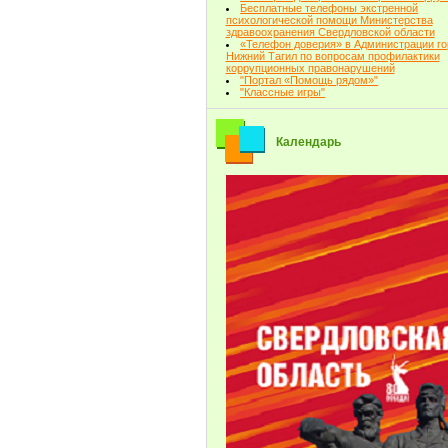
Бесплатные телефоны экстренной
психологической помощи Министерства
здравоохранения Свердловской области
«Телефон доверия» в Администрации г
Нижний Тагил по вопросам профилактики
коррупционных правонарушений
"Портал «Помощь рядом»"
"Классные игры"
Календарь