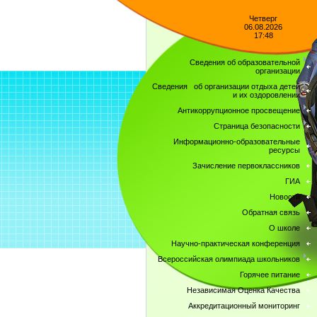
Четверг
06.08.2026
17:48
Сведения об образовательной
организации
Сведения об организации отдыха детей
и их оздоровлении
Антикоррупционное просвещение
Страница безопасности
Информационно-образовательные
ресурсы
Зачисление первоклассников
ГИА
Новости
Обратная связь
О школе
Научно-практическая конференция
Всероссийская олимпиада школьников
Горячее питание
Независимая Оценка Качества
Аккредитационный мониторинг