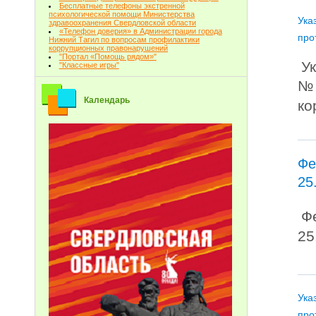
Бесплатные телефоны экстренной
психологической помощи Министерства
Ука
здравоохранения Свердловской области
«Телефон доверия» в Администрации города
про
Нижний Тагил по вопросам профилактики
коррупционных правонарушений
"Портал «Помощь рядом»"
У
"Классные игры"
№ 
Календарь
ко
Фе
25
Ф
25
Ука
про