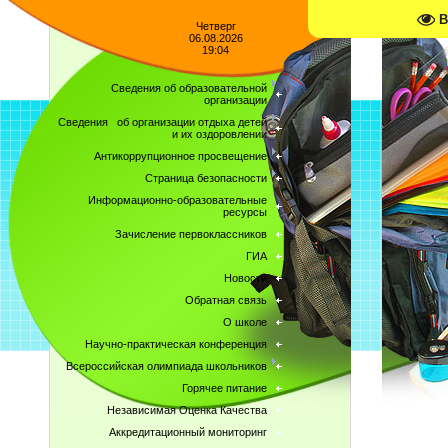
В
Четверг
06.08.2026
19:04
Сведения об образовательной
организации
Сведения об организации отдыха детей
и их оздоровлении
Антикоррупционное просвещение
Страница безопасности
Информационно-образовательные
ресурсы
Зачисление первоклассников
ГИА
Новости
Обратная связь
О школе
Научно-практическая конференция
Всероссийская олимпиада школьников
Горячее питание
Независимая Оценка Качества
Аккредитационный мониторинг