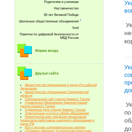
Ук
Родителям и ученикам
Наставничество
во
80 лет Великой Победе
Школьные общественные объединения
У
food
не
Памятки по цифровой безопасности от
МВД России
ко
Форма входа
Ук
Друзья сайта
со
пр
Министерство образования и науки Российской
Федерации
до
Министерство образования Свердловской
области
Официальный сайт города Нижнего Тагила
Управление образования Администрации
У
города Нижнего Тагила
Одаренные дети города Нижнего Тагила
по
Электронные услуги в сфере образования
Нижнетагильская городская организация
об
профсоюза работников народного образования и
науки РФ
до
Всё о детских оздоровительных лагерях
«Телефон доверия» по вопросам коррупции