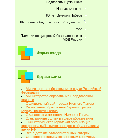
Родителям и ученикам
Наставничество
80 лет Великой Победе
Школьные общественные объединения
food
Памятки по цифровой безопасности от
МВД России
Форма входа
Друзья сайта
Министерство образования и науки Российской
Федерации
Министерство образования Свердловской
области
Официальный сайт города Нижнего Тагила
Управление образования Администрации
города Нижнего Тагила
Одаренные дети города Нижнего Тагила
Электронные услуги в сфере образования
Нижнетагильская городская организация
профсоюза работников народного образования и
науки РФ
Всё о детских оздоровительных лагерях
«Телефон доверия» по вопросам коррупции