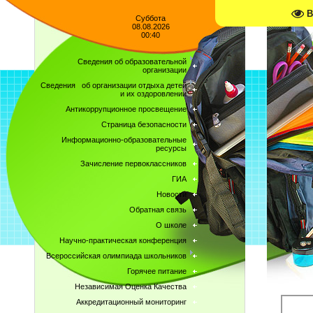
В
Суббота
08.08.2026
00:40
Сведения об образовательной
организации
Сведения об организации отдыха детей
и их оздоровлении
Антикоррупционное просвещение
Страница безопасности
Информационно-образовательные
ресурсы
Зачисление первоклассников
ГИА
Новости
Обратная связь
О школе
Научно-практическая конференция
Всероссийская олимпиада школьников
Горячее питание
Независимая Оценка Качества
Аккредитационный мониторинг