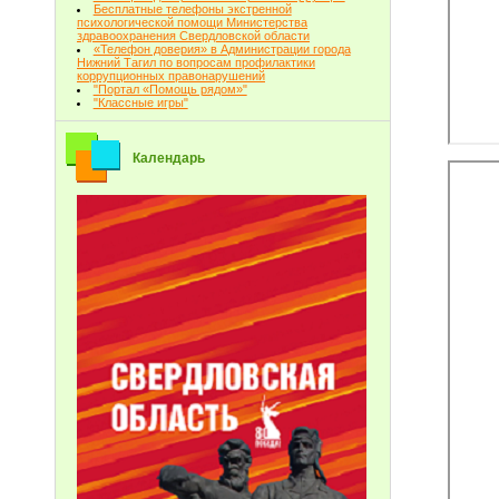
Бесплатные телефоны экстренной
психологической помощи Министерства
здравоохранения Свердловской области
«Телефон доверия» в Администрации города
Нижний Тагил по вопросам профилактики
коррупционных правонарушений
"Портал «Помощь рядом»"
"Классные игры"
Календарь