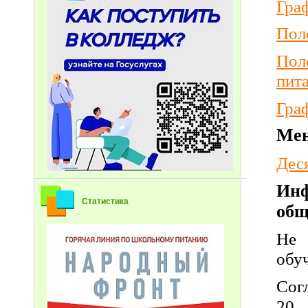
Гра
Пол
Пол
пит
Гра
Мен
Деся
Инф
Статистика
общ
Не 
обу
Сог
20,