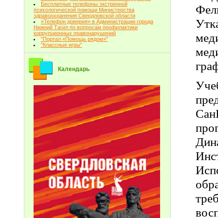
Бесплатные телефоны экстренной
Фел
психологической помощи Министерства
здравоохранения Свердловской области
Утк
«Телефон доверия» в Администрации города
Нижний Тагил по вопросам профилактики
коррупционных правонарушений
мед
"Портал «Помощь рядом»"
"Классные игры"
мед
гра
Календарь
Уче
пре
Сан
пр
Дин
Ин
Исп
обр
тре
вос