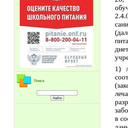
обу
2.4
сан
(да
пит
дие
учр
1) 
соо
Поиск
(за
леч
раз
забо
в с
дан