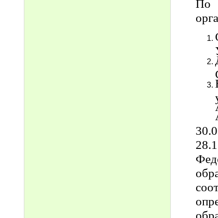
По 
орга
30.
28.
Фед
обр
соо
опр
обр