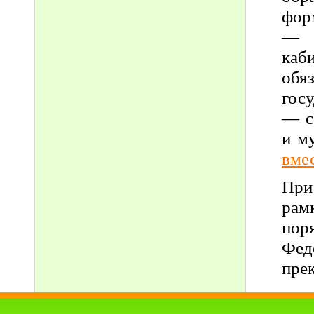
фор
— п
каб
обя
гос
— с
и м
вме
При
рам
пор
Фед
пре