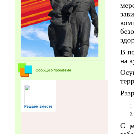
мер
зав
ком
без
здо
В п
на к
Осу
Сообщи о проблеме
тер
Раз
Решаем вместе
С ц