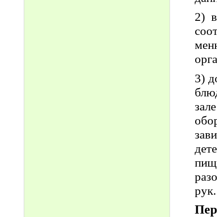
2) 
соо
мен
орг
3) 
блю
зал
обо
зав
дет
пищ
раз
рук.
Пер