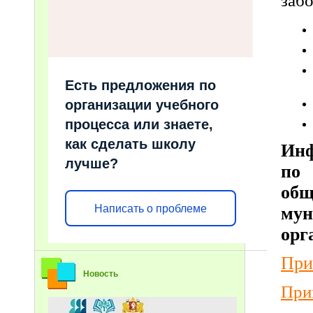
заб
Есть предложения по
организации учебного
процесса или знаете,
как сделать школу
Инф
лучше?
по 
об
Написать о проблеме
му
орг
При
Новость
При