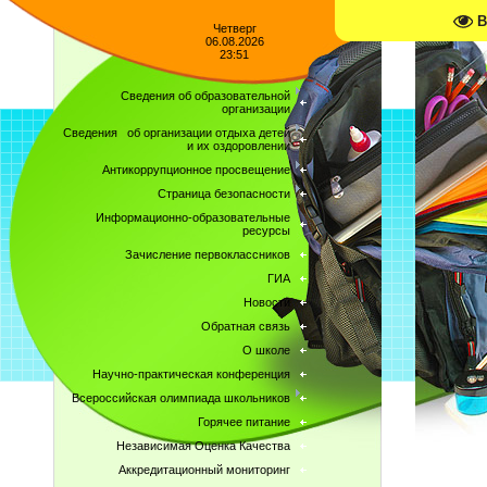
В
Четверг
06.08.2026
23:51
Сведения об образовательной
организации
Сведения об организации отдыха детей
и их оздоровлении
Антикоррупционное просвещение
Страница безопасности
Информационно-образовательные
ресурсы
Зачисление первоклассников
ГИА
Новости
Обратная связь
О школе
Научно-практическая конференция
Всероссийская олимпиада школьников
Горячее питание
Независимая Оценка Качества
Аккредитационный мониторинг