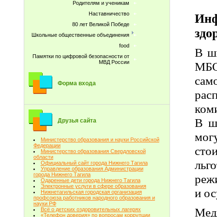
Родителям и ученикам
Наставничество
Ин
80 лет Великой Победе
здо
Школьные общественные объединения
food
В ш
Памятки по цифровой безопасности от
МВД России
МБО
сам
Форма входа
рас
коми
В ш
Друзья сайта
мог
Министерство образования и науки Российской
Федерации
сто
Министерство образования Свердловской
области
льг
Официальный сайт города Нижнего Тагила
Управление образования Администрации
города Нижнего Тагила
реж
Одаренные дети города Нижнего Тагила
Электронные услуги в сфере образования
и о
Нижнетагильская городская организация
профсоюза работников народного образования и
науки РФ
Мед
Всё о детских оздоровительных лагерях
«Телефон доверия» по вопросам коррупции