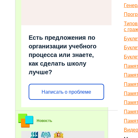
Генер
Прогр
Типов
с гра
Есть предложения по
Букле
организации учебного
Букле
процесса или знаете,
Букле
как сделать школу
Памят
лучше?
Памят
Памят
Написать о проблеме
Памят
Памят
Памят
Памят
Новость
Видео