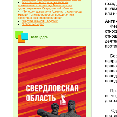
Бесплатные телефоны экстренной
гражд
психологической помощи Министерства
в бли
здравоохранения Свердловской области
«Телефон доверия» в Администрации города
или и
Нижний Тагил по вопросам профилактики
коррупционных правонарушений
Анти
"Портал «Помощь рядом»"
"Классные игры"
Федер
относ
отнош
Календарь
деяте
проти
Борьб
напра
право
право
повед
повед
Практ
всего
для з
Одной
проти