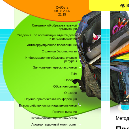
В
Суббота
08.08.2026
21:15
Сведения об образовательной
организации
Сведения об организации отдыха детей
и их оздоровлении
Антикоррупционное просвещение
Страница безопасности
Информационно-образовательные
ресурсы
Зачисление первоклассников
ГИА
Новости
Обратная связь
О школе
Научно-практическая конференция
Всероссийская олимпиада школьников
Горячее питание
Метод
Независимая Оценка Качества
Аккредитационный мониторинг