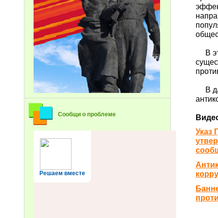
эффек
напра
попул
общес
В это
сущес
проти
В дан
антик
Сообщи о проблеме
Виде
Указ 
утве
сооб
Антик
корру
Решаем вместе
Банне
проти