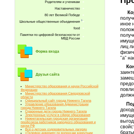
Пр
Родителям и ученикам
Наставничество
Кор
80 лет Великой Победе
получ
Школьные общественные объединения
иное 
food
полож
получ
Памятки по цифровой безопасности от
МВД России
имуще
лиц л
физич
Форма входа
"а" н
Конф
заинт
Друзья сайта
замещ
предо
Министерство образования и науки Российской
повли
Федерации
Министерство образования Свердловской
должн
области
Официальный сайт города Нижнего Тагила
Под 
Управление образования Администрации
города Нижнего Тагила
доход
Одаренные дети города Нижнего Тагила
имуще
Электронные услуги в сфере образования
Нижнетагильская городская организация
выгод
профсоюза работников народного образования и
свойс
науки РФ
Всё о детских оздоровительных лагерях
брать
«Телефон доверия» по вопросам коррупции