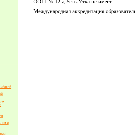
ООШ № 12 д.Усть-Утка не имеет.
Международная аккредитация образователь
сийской
ой
ила
и
ия
я
ния и
пции