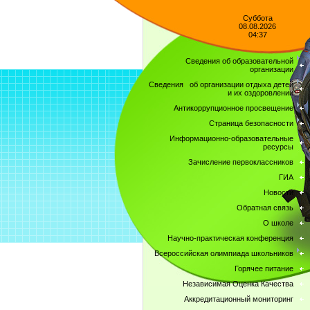
Суббота
08.08.2026
04:37
Сведения об образовательной
организации
Сведения об организации отдыха детей
и их оздоровлении
Антикоррупционное просвещение
Страница безопасности
Информационно-образовательные
ресурсы
Зачисление первоклассников
ГИА
Новости
Обратная связь
О школе
Научно-практическая конференция
Всероссийская олимпиада школьников
Горячее питание
Независимая Оценка Качества
Аккредитационный мониторинг