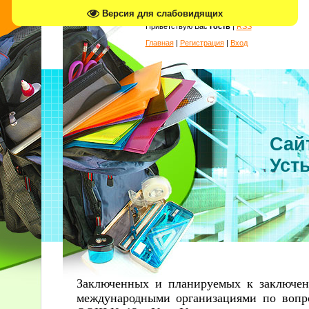
Версия для слабовидящих
Приветствую Вас
Гость
|
RSS
Главная
|
Регистрация
|
Вход
Сай
Усть
Заключенных и планируемых к заключен
международными организациями по вопр