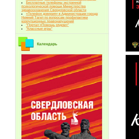
Бесплатные телефоны экстренной
психологической помощи Министерства
здравоохранения Свердловской области
«Телефон доверия» в Администрации города
Нижний Тагил по вопросам профилактики
коррупционных правонарушений
"Портал «Помощь рядом»"
"Классные игры"
Календарь