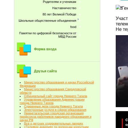
Родителям и ученикам
Ге
Наставничество
80 лет Великой Победе
Участ
Школьные общественные объединения
телек
food
Не те
Памятки по цифровой безопасности от
МВД России
Форма входа
Друзья сайта
Министерство образования и науки Российской
Федерации
Министерство образования Свердловской
области
Официальный сайт города Нижнего Тагила
Управление образования Администрации
города Нижнего Тагила
Одаренные дети города Нижнего Тагила
Электронные услуги в сфере образования
Нижнетагильская городская организация
профсоюза работников народного образования и
науки РФ
Всё о детских оздоровительных лагерях
«Телефон доверия» по вопросам коррупции