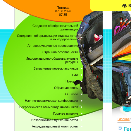
В
Пятница
07.08.2026
07:35
Сведения об образовательной
организации
Сведения об организации отдыха детей
и их оздоровлении
Антикоррупционное просвещение
Страница безопасности
Информационно-образовательные
ресурсы
Зачисление первоклассников
ГИА
Новости
Обратная связь
О школе
Научно-практическая конференция
Всероссийская олимпиада школьников
Горячее питание
Главная
Независимая Оценка Качества
Аккредитационный мониторинг
Ге