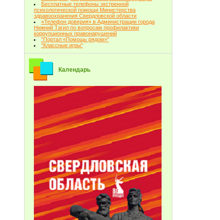
Бесплатные телефоны экстренной
психологической помощи Министерства
здравоохранения Свердловской области
«Телефон доверия» в Администрации города
Нижний Тагил по вопросам профилактики
коррупционных правонарушений
"Портал «Помощь рядом»"
"Классные игры"
Календарь