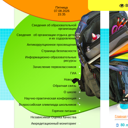
В
Пятница
07.08.2026
15:35
Сведения об образовательной
организации
Сведения об организации отдыха детей
и их оздоровлении
Антикоррупционное просвещение
Страница безопасности
Информационно-образовательные
ресурсы
Зачисление первоклассников
ГИА
Новости
Обратная связь
О школе
Научно-практическая конференция
Всероссийская олимпиада школьников
Горячее питание
Главная
Независимая Оценка Качества
Аккредитационный мониторинг
80 