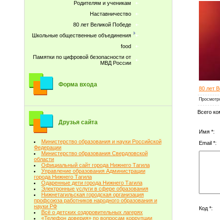
Родителям и ученикам
Наставничество
80 лет Великой Победе
Школьные общественные объединения
food
Памятки по цифровой безопасности от
МВД России
Форма входа
80 лет 
Просмотр
Всего к
Друзья сайта
Имя *:
Министерство образования и науки Российской
Email *:
Федерации
Министерство образования Свердловской
области
Официальный сайт города Нижнего Тагила
Управление образования Администрации
города Нижнего Тагила
Одаренные дети города Нижнего Тагила
Электронные услуги в сфере образования
Нижнетагильская городская организация
профсоюза работников народного образования и
науки РФ
Код *:
Всё о детских оздоровительных лагерях
«Телефон доверия» по вопросам коррупции