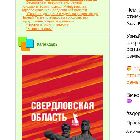
Бесплатные телефоны экстренной
психологической помощи Министерства
Чем 
здравоохранения Свердловской области
«Телефон доверия» в Администрации города
стим
Нижний Тагил по вопросам профилактики
коррупционных правонарушений
Как 
"Портал «Помощь рядом»"
"Классные игры"
Узна
разр
Календарь
соци
рамк
“Г
стан
самы
Вмес
#здо
Просм
Всего к