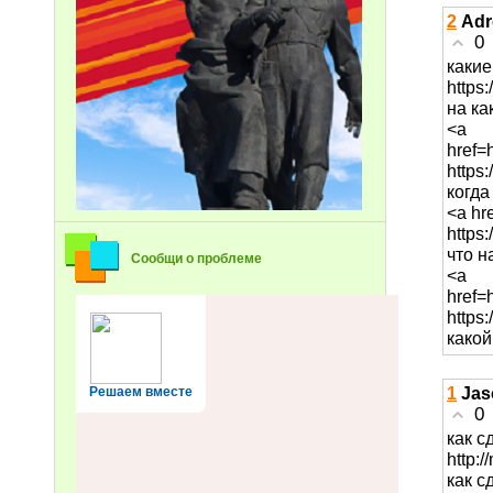
2
Adr
0
какие
https
на ка
<a
href=
https
когда
<a hr
https
что н
Сообщи о проблеме
<a
href=
https
какой
1
Jas
Решаем вместе
0
как с
http:/
как с