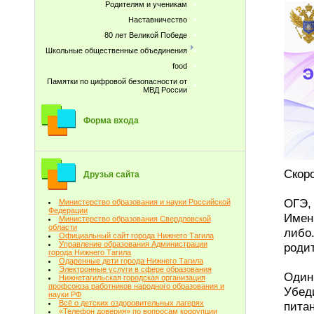
Родителям и ученикам
Наставничество
80 лет Великой Победе
Школьные общественные объединения
food
Памятки по цифровой безопасности от
МВД России
Форма входа
Скоро
Друзья сайта
ОГЭ, 
Министерство образования и науки Российской
Федерации
Имен
Министерство образования Свердловской
области
либо
Официальный сайт города Нижнего Тагила
Управление образования Администрации
роди
города Нижнего Тагила
Одаренные дети города Нижнего Тагила
Электронные услуги в сфере образования
Один
Нижнетагильская городская организация
профсоюза работников народного образования и
Убед
науки РФ
Всё о детских оздоровительных лагерях
пита
«Телефон доверия» по вопросам коррупции