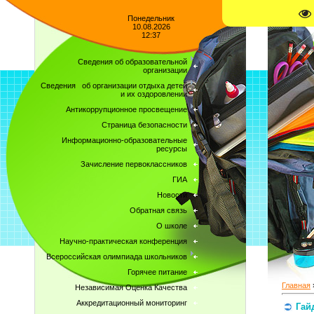
Понедельник
10.08.2026
12:37
Сведения об образовательной
организации
Сведения об организации отдыха детей
и их оздоровлении
Антикоррупционное просвещение
Страница безопасности
Информационно-образовательные
ресурсы
Зачисление первоклассников
ГИА
Новости
Обратная связь
О школе
Научно-практическая конференция
Всероссийская олимпиада школьников
Горячее питание
Главная
Независимая Оценка Качества
Аккредитационный мониторинг
Гай