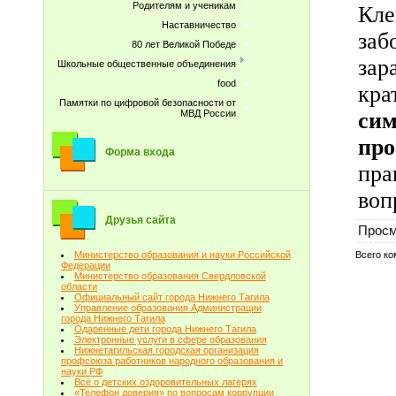
Родителям и ученикам
Кл
Наставничество
заб
80 лет Великой Победе
зар
Школьные общественные объединения
food
кра
Памятки по цифровой безопасности от
си
МВД России
пр
Форма входа
пра
воп
Друзья сайта
Просм
Всего к
Министерство образования и науки Российской
Федерации
Министерство образования Свердловской
области
Официальный сайт города Нижнего Тагила
Управление образования Администрации
города Нижнего Тагила
Одаренные дети города Нижнего Тагила
Электронные услуги в сфере образования
Нижнетагильская городская организация
профсоюза работников народного образования и
науки РФ
Всё о детских оздоровительных лагерях
«Телефон доверия» по вопросам коррупции