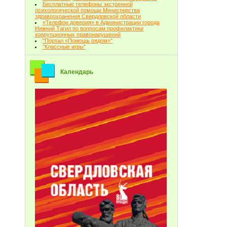
Бесплатные телефоны экстренной
психологической помощи Министерства
здравоохранения Свердловской области
«Телефон доверия» в Администрации города
Нижний Тагил по вопросам профилактики
коррупционных правонарушений
"Портал «Помощь рядом»"
"Классные игры"
Календарь