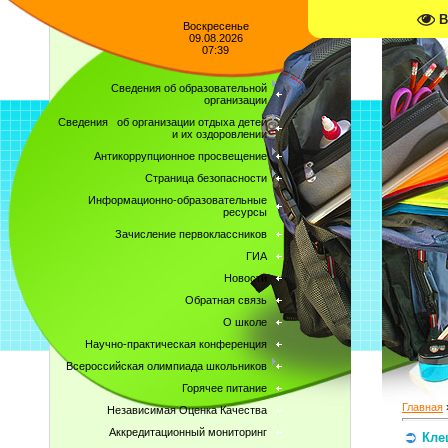
В
Воскресенье
09.08.2026
07:39
Сведения об образовательной
организации
Сведения об организации отдыха детей
и их оздоровлении
Антикоррупционное просвещение
Страница безопасности
Информационно-образовательные
ресурсы
Зачисление первоклассников
ГИА
Новости
Обратная связь
О школе
Научно-практическая конференция
Всероссийская олимпиада школьников
Горячее питание
Главная
Независимая Оценка Качества
Аккредитационный мониторинг
Кле