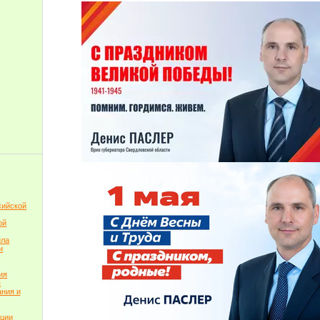
сийской
ой
ила
и
ия
я
ния и
пции