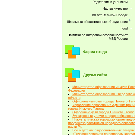
Родителям и ученикам
Наставничество
80 лет Великой Победе
Школьные общественные объединения
food
Памятки по цифровой безопасности от
МВД России
Форма входа
Друзья сайта
Министерство образования и науки Рос
Федерации
Министерство образования Свердловск
области
Официальный сайт города Нижнего Таг
Управление образования Администраци
города Нижнего Тагила
Одаренные дети города Нижнего Тагила
Электронные услуги в сфере образован
Нижнетагильская городская организаци
профсоюза работников народного образова
науки РФ
Всё о детских оздоровительных лагерях
«Телефон доверия» по вопросам корру