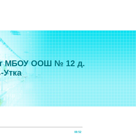
т МБОУ ООШ № 12 д.
-Утка
08:52