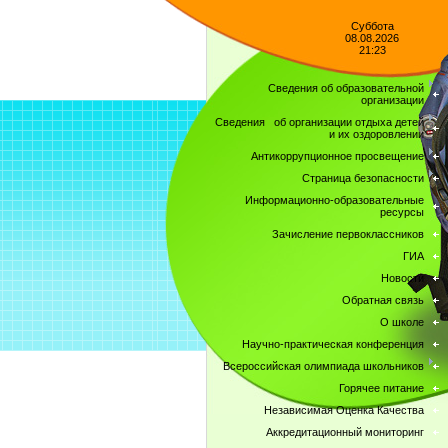
Суббота
08.08.2026
21:23
Сведения об образовательной
организации
Сведения об организации отдыха детей
и их оздоровлении
Антикоррупционное просвещение
Страница безопасности
Информационно-образовательные
ресурсы
Зачисление первоклассников
ГИА
Новости
Обратная связь
О школе
Научно-практическая конференция
Всероссийская олимпиада школьников
Горячее питание
Независимая Оценка Качества
Аккредитационный мониторинг