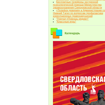
Бесплатные телефоны экстренной
психологической помощи Министерства
здравоохранения Свердловской области
«Телефон доверия» в Администрации г
Нижний Тагил по вопросам профилактики
коррупционных правонарушений
"Портал «Помощь рядом»"
"Классные игры"
Календарь