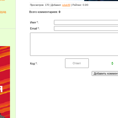
Просмотров
: 170 |
Добавил
:
juliak89
|
Рейтинг
:
0.0
/
0
орода
Всего комментариев
:
0
Имя *:
Email *:
Код *: