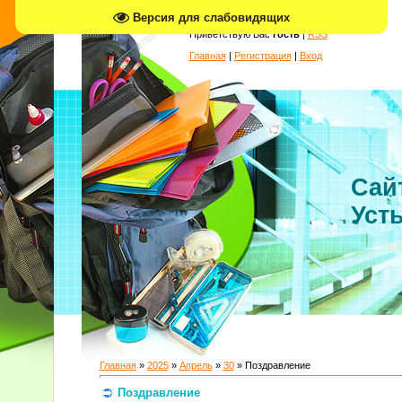
Версия для слабовидящих
Приветствую Вас
Гость
|
RSS
Главная
|
Регистрация
|
Вход
Сай
Усть
Главная
»
2025
»
Апрель
»
30
» Поздравление
Поздравление