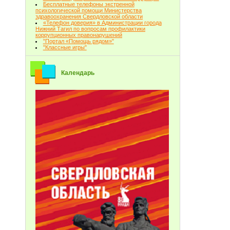
Бесплатные телефоны экстренной
психологической помощи Министерства
здравоохранения Свердловской области
«Телефон доверия» в Администрации города
Нижний Тагил по вопросам профилактики
коррупционных правонарушений
"Портал «Помощь рядом»"
"Классные игры"
Календарь