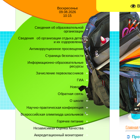
В
Воскресенье
09.08.2026
10:15
Сведения об образовательной
организации
Сведения об организации отдыха детей
и их оздоровлении
Антикоррупционное просвещение
Страница безопасности
Информационно-образовательные
ресурсы
Зачисление первоклассников
ГИА
Новости
Обратная связь
О школе
Научно-практическая конференция
Всероссийская олимпиада школьников
Горячее питание
Главная
Независимая Оценка Качества
Аккредитационный мониторинг
Про