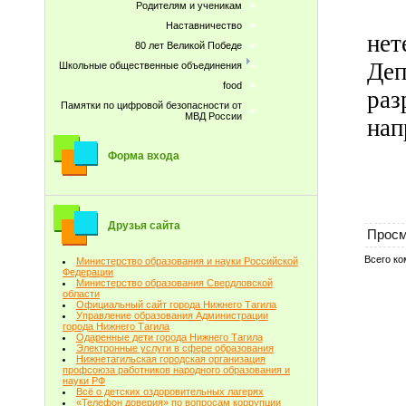
Родителям и ученикам
Наставничество
не
80 лет Великой Победе
Де
Школьные общественные объединения
food
ра
Памятки по цифровой безопасности от
МВД России
нап
Форма входа
Друзья сайта
Просм
Всего к
Министерство образования и науки Российской
Федерации
Министерство образования Свердловской
области
Официальный сайт города Нижнего Тагила
Управление образования Администрации
города Нижнего Тагила
Одаренные дети города Нижнего Тагила
Электронные услуги в сфере образования
Нижнетагильская городская организация
профсоюза работников народного образования и
науки РФ
Всё о детских оздоровительных лагерях
«Телефон доверия» по вопросам коррупции