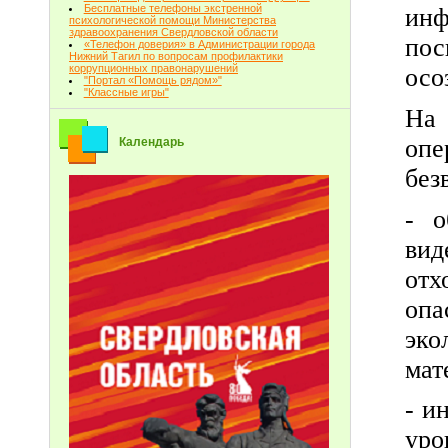
Бесплатные телефоны экстренной
ин
психологической помощи Министерства
здравоохранения Свердловской области
пос
«Телефон доверия» в Администрации города
Нижний Тагил по вопросам профилактики
коррупционных правонарушений
осо
"Портал «Помощь рядом»"
"Классные игры"
На
оп
Календарь
без
- о
вид
отх
опа
эко
мат
- и
ур