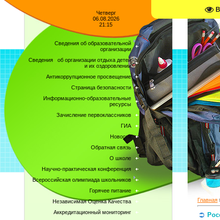
В
Четверг
06.08.2026
21:15
Сведения об образовательной
организации
Сведения об организации отдыха детей
и их оздоровлении
Антикоррупционное просвещение
Страница безопасности
Информационно-образовательные
ресурсы
Зачисление первоклассников
ГИА
Новости
Обратная связь
О школе
Научно-практическая конференция
Всероссийская олимпиада школьников
Горячее питание
Главная
Независимая Оценка Качества
Аккредитационный мониторинг
Рос