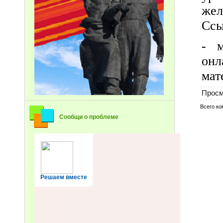
жел
Ссы
- м
онл
мат
Просм
Всего к
Сообщи о проблеме
Решаем вместе