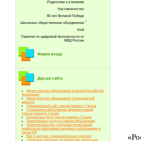
Родителям и ученикам
Наставничество
80 лет Великой Победе
Школьные общественные объединения
food
Памятки по цифровой безопасности от
МВД России
Форма входа
Друзья сайта
Министерство образования и науки Российской
Федерации
Министерство образования Свердловской
области
Официальный сайт города Нижнего Тагила
Управление образования Администрации
города Нижнего Тагила
Одаренные дети города Нижнего Тагила
Электронные услуги в сфере образования
Нижнетагильская городская организация
профсоюза работников народного образования и
науки РФ
«Ро
Всё о детских оздоровительных лагерях
«Телефон доверия» по вопросам коррупции