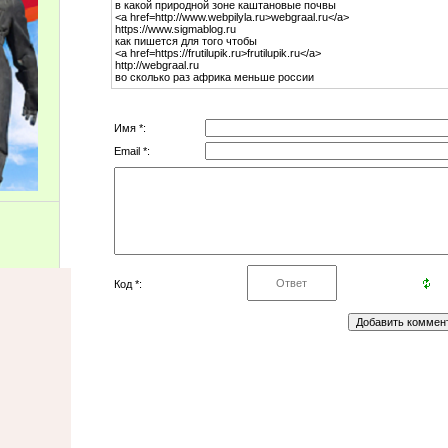
в какой природной зоне каштановые почвы
<a href=http://www.webpilyla.ru>webgraal.ru</a>
https://www.sigmablog.ru
как пишется для того чтобы
<a href=https://frutilupik.ru>frutilupik.ru</a>
http://webgraal.ru
во сколько раз африка меньше россии
Имя *:
Email *:
Код *: