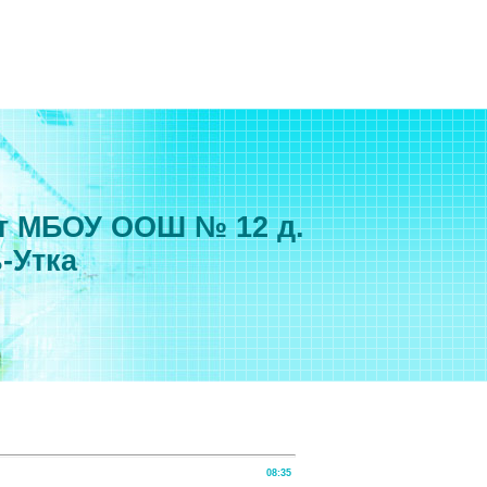
т МБОУ ООШ № 12 д.
-Утка
08:35