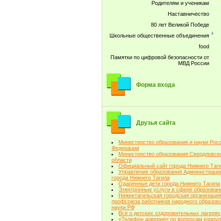
Родителям и ученикам
Наставничество
80 лет Великой Победе
Школьные общественные объединения
food
Памятки по цифровой безопасности от
МВД России
Форма входа
Друзья сайта
Министерство образования и науки Рос
Федерации
Министерство образования Свердловск
области
Официальный сайт города Нижнего Таг
Управление образования Администраци
города Нижнего Тагила
Одаренные дети города Нижнего Тагила
Электронные услуги в сфере образован
Нижнетагильская городская организаци
профсоюза работников народного образова
науки РФ
Всё о детских оздоровительных лагерях
«Телефон доверия» по вопросам корру