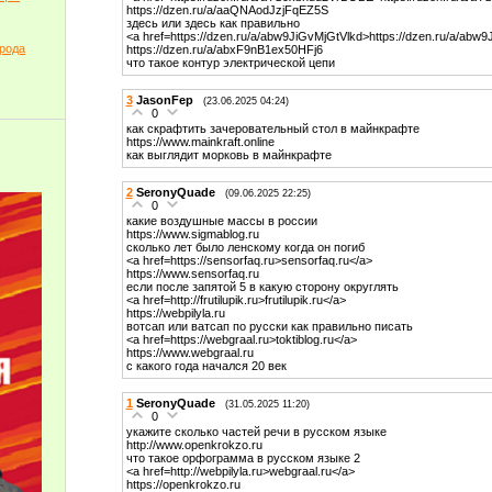
https://dzen.ru/a/aaQNAodJzjFqEZ5S
здесь или здесь как правильно
<a href=https://dzen.ru/a/abw9JiGvMjGtVlkd>https://dzen.ru/a/abw
орода
https://dzen.ru/a/abxF9nB1ex50HFj6
что такое контур электрической цепи
3
JasonFep
(23.06.2025 04:24)
0
как скрафтить зачеровательный стол в майнкрафте
https://www.mainkraft.online
как выглядит морковь в майнкрафте
2
SeronyQuade
(09.06.2025 22:25)
0
какие воздушные массы в россии
https://www.sigmablog.ru
сколько лет было ленскому когда он погиб
<a href=https://sensorfaq.ru>sensorfaq.ru</a>
https://www.sensorfaq.ru
если после запятой 5 в какую сторону округлять
<a href=http://frutilupik.ru>frutilupik.ru</a>
https://webpilyla.ru
вотсап или ватсап по русски как правильно писать
<a href=https://webgraal.ru>toktiblog.ru</a>
https://www.webgraal.ru
с какого года начался 20 век
1
SeronyQuade
(31.05.2025 11:20)
0
укажите сколько частей речи в русском языке
http://www.openkrokzo.ru
что такое орфограмма в русском языке 2
<a href=http://webpilyla.ru>webgraal.ru</a>
https://openkrokzo.ru