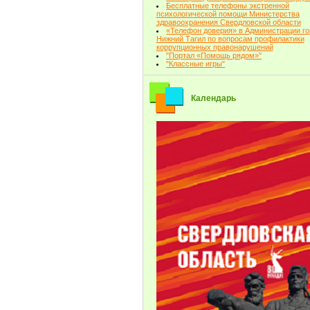
Бесплатные телефоны экстренной
психологической помощи Министерства
здравоохранения Свердловской области
«Телефон доверия» в Администрации г
Нижний Тагил по вопросам профилактики
коррупционных правонарушений
"Портал «Помощь рядом»"
"Классные игры"
Календарь