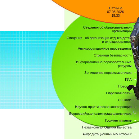
Пятница
07.08.2026
15:33
Сведения об образовательной
организации
Сведения об организации отдыха детей
и их оздоровлении
Антикоррупционное просвещение
Страница безопасности
Информационно-образовательные
ресурсы
Зачисление первоклассников
ГИА
Новости
Обратная связь
О школе
Научно-практическая конференция
Всероссийская олимпиада школьников
Горячее питание
Независимая Оценка Качества
Аккредитационный мониторинг