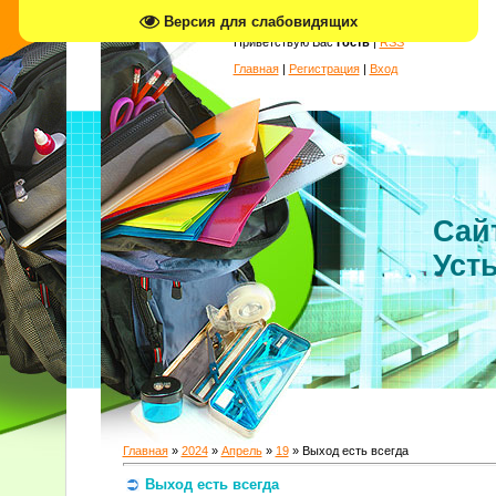
Версия для слабовидящих
Приветствую Вас
Гость
|
RSS
Главная
|
Регистрация
|
Вход
Сай
Усть
Главная
»
2024
»
Апрель
»
19
» Выход есть всегда
Выход есть всегда