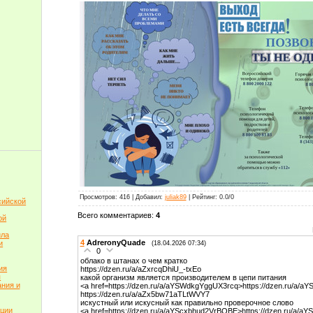
Просмотров
: 416 |
Добавил
:
juliak89
|
Рейтинг
:
0.0
/
0
сийской
Всего комментариев
:
4
ой
ила
4
AdreronyQuade
и
(18.04.2026 07:34)
0
облако в штанах о чем кратко
ия
https://dzen.ru/a/aZxrcqDhiU_-txEo
я
какой организм является производителем в цепи питания
ния и
<a href=https://dzen.ru/a/aYSWdkgYggUX3rcq>https://dzen.ru/a/
https://dzen.ru/a/aZx5bw71aTLtWVY7
искустный или искусный как правильно проверочное слово
пции
<a href=https://dzen.ru/a/aYScxbhud2VrBOBE>https://dzen.ru/a/