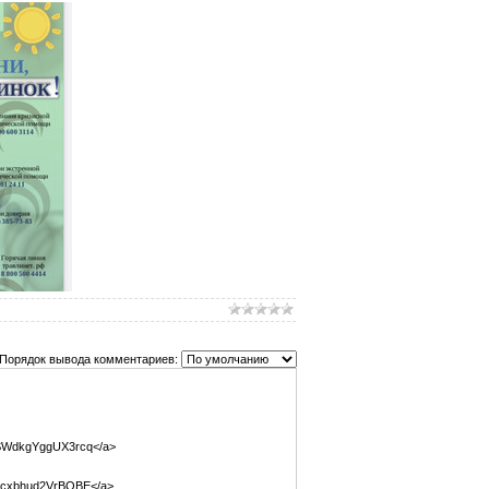
Порядок вывода комментариев:
aYSWdkgYggUX3rcq</a>
aYScxbhud2VrBOBE</a>